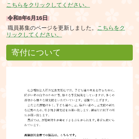
こちらをクリックしてください。
石井十次記念館ニュース
令和8年6
月16
日
芸術館 商品販売
職員募集のページを更新しました。
こちらをク
リックしてください。
友愛社のイベント
寄付について
一般事業主行動計画
石井十次セミナー
リンク
せいごろう亭 一般の寄付
資料館見学のご案内
助成事業の報告