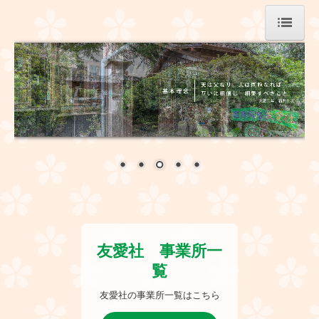
HOME
事業所一覧
職員募集
職員募集 児嶋理事長の話
職員募集 先輩の声 1
職員募集 先輩の声 2
石井記念友愛社について
友愛社　事業所一
覧
理事長挨拶
友愛社の事業所一覧はこちら
石井十次とは