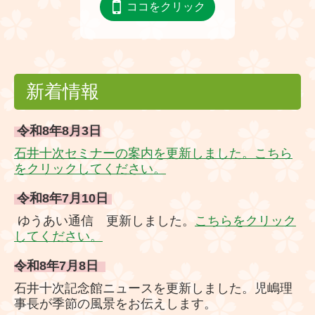
ココをクリック
理念・方針
沿革
法人概要、アクセスマップ
新着情報
石井十次塋域
令和8年8
月3日
役員名簿、役員等報酬規程、定款
石井十次セミナーの案内を更新しました。こちら
をクリックしてください。
決算公告(社会福祉法人の財務諸表等電子開示システム）
令和8年7
月10
日
ゆうあい通信
ゆうあい通信 更新しました。
こちらをクリック
してください。
友愛社周辺の見どころ
令和8年7月8
日
石井記念友愛社 全景
石井十次記念館ニュースを更新しました。児嶋理
事長が季節の風景をお伝えします。
寄付について