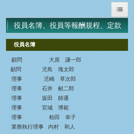
役員名簿、役員等報酬規程、定款
HOME
事業所一覧
役員名簿
職員募集
顧問 大原 謙一郎
職員募集 児嶋理事長の話
顧問
児島 塊太郎
職員募集 先輩の声 1
理事
児嶋 草次郎
理事
石井 献二郎
職員募集 先輩の声 2
理事
坂田 師通
石井記念友愛社について
理事
宮城 博範
理事長挨拶
理事 柏田 幸子
業務執行理事 内村 和人
石井十次とは