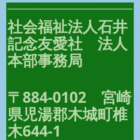
石井十次記念館ニュース
社会福祉法人石井
芸術館 商品販売
記念友愛社 法人
友愛社のイベント
本部事務局
一般事業主行動計画
石井十次セミナー
リンク
〒884-0102 宮崎
せいごろう亭 一般の寄付
県児湯郡木城町椎
資料館見学のご案内
助成事業の報告
木644-1