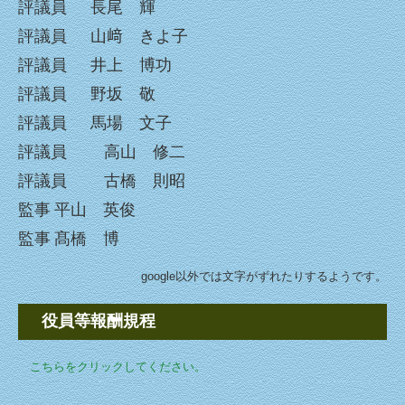
評議員
長尾 輝
理念・方針
評議員
山﨑 きよ子
評議員
井上 博功
沿革
評議員
野坂 敬
法人概要、アクセスマップ
評議員
馬場 文子
評議員 高山 修二
石井十次塋域
評議員 古橋 則昭
役員名簿、役員等報酬規程、定款
監事
平山 英俊
決算公告(社会福祉法人の財務諸表等電子開示システム）
監事
髙橋 博
ゆうあい通信
google以外では文字がずれたりするようです。
友愛社周辺の見どころ
役員等報酬規程
石井記念友愛社 全景
こちらをクリックしてください。
寄付について