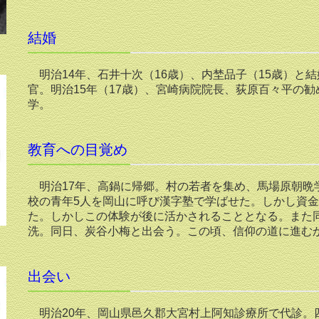
結婚
明治14年、石井十次（16歳）、内埜品子（15歳）と
官。明治15年（17歳）、宮崎病院院長、荻原百々平の
学。
教育への目覚め
明治17年、高鍋に帰郷。村の若者を集め、馬場原朝晩
校の青年5人を岡山に呼び漢字塾で学ばせた。しかし資
た。しかしこの体験が後に活かされることとなる。また同
洗。同日、炭谷小梅と出会う。この頃、信仰の道に進む
出会い
明治20年、岡山県邑久郡大宮村上阿知診療所で代診。