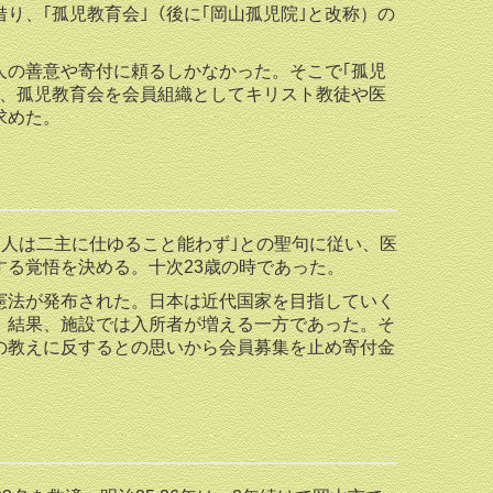
り、｢孤児教育会｣（後に｢岡山孤児院｣と改称）の
の善意や寄付に頼るしかなかった。そこで｢孤児
ぎ、孤児教育会を会員組織としてキリスト教徒や医
求めた。
人は二主に仕ゆること能わず｣との聖句に従い、医
る覚悟を決める。十次23歳の時であった。
法が発布された。日本は近代国家を目指していく
。結果、施設では入所者が増える一方であった。そ
の教えに反するとの思いから会員募集を止め寄付金