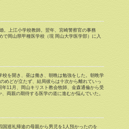
結婚。上江小学校教師。翌年、宮崎警察官の事務
勧めで岡山県甲種医学校（現 岡山大学医学部）に入
学校を開き、昼は働き、朝晩は勉強をした。朝晩学
金のめどが立たず、結局彼らは十次から離れていっ
年11月、岡山キリスト教会牧師、金森通倫から受
か、両親の期待する医学の道に進むか悩んでいた。
四国巡礼帰途の母親から男児を1人預かったのを