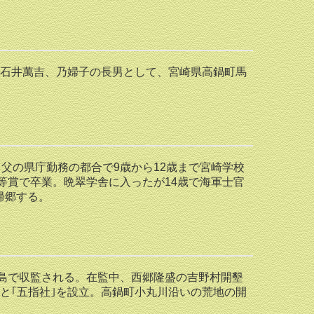
藩士石井萬吉、乃婦子の長男として、宮崎県高鍋町馬
父の県庁勤務の都合で9歳から12歳まで宮崎学校
一等賞で卒業。晩翠学舎に入ったが14歳で海軍士官
帰郷する。
児島で収監される。在監中、西郷隆盛の吉野村開墾
と｢五指社｣を設立。高鍋町小丸川沿いの荒地の開