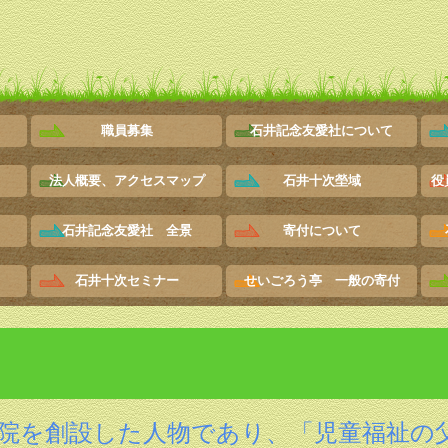
職員募集
石井記念友愛社について
職員募集 児嶋理事長の話
職員募集 先輩の声 1
職員募集 先輩の声 2
法人概要、アクセスマップ
石井十次塋域
役
石井記念友愛社 全景
寄付について
石井十次セミナー
せいごろう亭 一般の寄付
院を創設した人物であり、「児童福祉の