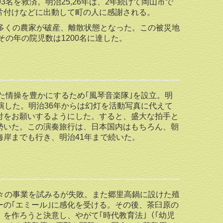
名を救済。明治25,26年は、2年続けて岡山市で
片付けなどに出動して町の人に感謝される。
多くの農家が破産、離散状態となった。この被災地
その年の院児数は1200名に達した。
た情操を豊かにするため｢風琴音楽隊｣を設立。明
演した。明治36年からは幻灯を活動写真に代えて
付をお願いするようにした。すると、盛大な拍手と
勢いた。この演奏旅行は、日本国内はもちろん、朝
岸までも行き、明治41年まで続いた。
々の事業を試みるが失敗。また郷里高鍋に設けた殖
の｢エミール｣に感化を受ける。その後、茶臼原の
）を作ろうと決意し、やがて｢時代教育法｣（｢幼児