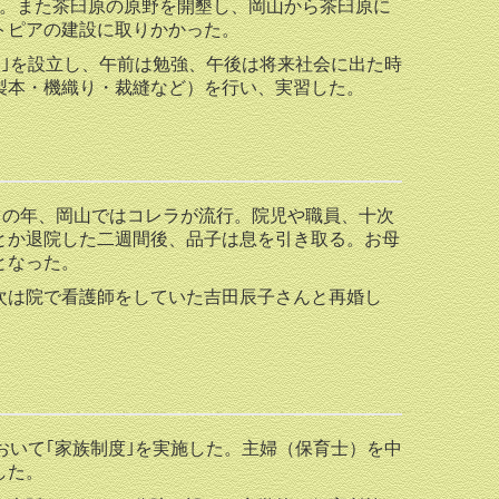
た。また茶臼原の原野を開墾し、岡山から茶臼原に
トピアの建設に取りかかった。
｣を設立し、午前は勉強、午後は将来社会に出た時
製本・機織り・裁縫など）を行い、実習した。
この年、岡山ではコレラが流行。院児や職員、十次
とか退院した二週間後、品子は息を引き取る。お母
となった。
は院で看護師をしていた吉田辰子さんと再婚し
いて｢家族制度｣を実施した。主婦（保育士）を中
した。