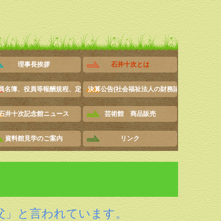
理事長挨拶
石井十次とは
員名簿、役員等報酬規程、定款
決算公告(社会福祉法人の財務諸表等電子開示
石井十次記念館ニュース
芸術館 商品販売
資料館見学のご案内
リンク
父」と言われています。