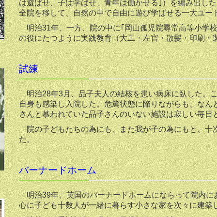
は遊ばせ、子は学ばせ、青年は働かせる｣）を編み出し
全院を移して、自然の中で自由に遊び学ばせる一大ユー
明治31年、一方、院の中に｢岡山孤児院尋常高等小学校
の役にたつように実践教育（大工・左官・散髪・印刷・
試練
明治28年3月、品子夫人の結核を患い病床に臥した。
自身も感染し入院した。危篤状態に陥りながらも、なん
さんと慕われていた品子さんのいない施設は寂しい毎日
院の子どもたちの為にも、また我が子の為にもと、十次
た。
バーナードホーム
明治39年、英国のバーナードホームにならって院内にお
心に子ども十数人が一緒に暮らす小さな家を次々に建築