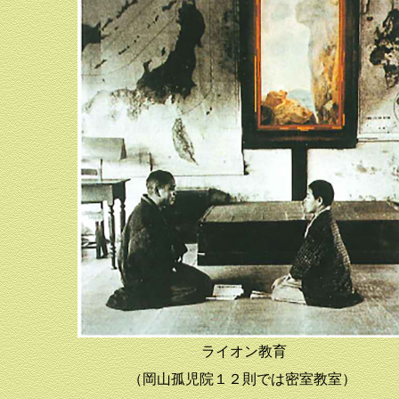
ライオン教育
（岡山孤児院１２則では密室教室）