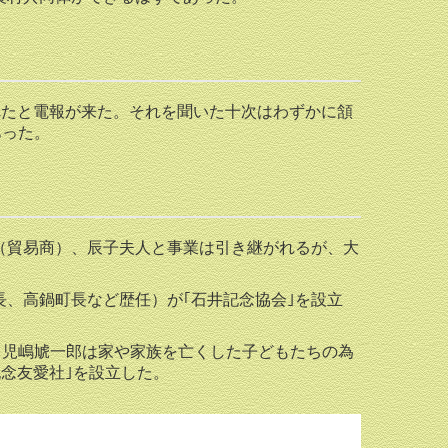
まれたと電報が来た。それを聞いた十次はわずかに頷
あった。
貿易商）、辰子夫人と事業は引き継がれるが、大
、高鍋町長など歴任）が｢石井記念協会｣を設立
、児嶋虓一郎は家や家族を亡くした子どもたちの為
記念友愛社｣を設立した。