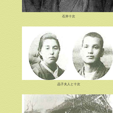
石井十次
品子夫人と十次