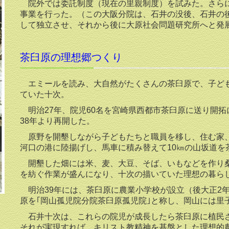
院外では委託制度（現在の里親制度）を試みた。さらに
事業を行った。（この大阪分院は、石井の没後、石井の
して独立させ、それから後に大原社会問題研究所へと発
茶臼原の理想郷つくり
エミールを読み、大自然がたくさんの茶臼原で、子ども
ていた十次。
明治27年、院児60名を宮崎県西都市茶臼原に送り開
38年より再開した。
原野を開墾しながら子どもたちと職員を移し、住む家、
河口の港に陸揚げし、馬車に積み替えて10㎞の山坂道を
開墾した畑には米、麦、大豆、そば、いもなどを作り桑
を紡ぐ作業が盛んになり、十次の描いていた理想の暮ら
明治39年には、茶臼原に農業小学校が設立（後大正2年
原を｢岡山孤児院分院茶臼原孤児院｣と称し、岡山には里
石井十次は、これらの院児が成長したら茶臼原に植民さ
それが実現すれば、キリスト教精神を基盤とした理想的