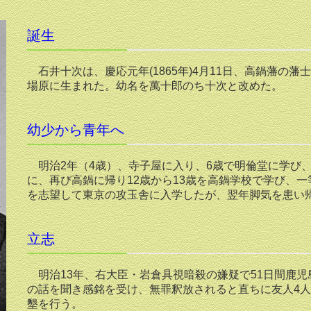
誕生
石井十次は、慶応元年(1865年)4月11日、高鍋藩の
場原に生まれた。幼名を萬十郎のち十次と改めた。
幼少から青年へ
明治2年（4歳）、寺子屋に入り、6歳で明倫堂に学び、
に、再び高鍋に帰り12歳から13歳を高鍋学校で学び、
を志望して東京の攻玉舎に入学したが、翌年脚気を患い
立志
明治13年、右大臣・岩倉具視暗殺の嫌疑で51日間鹿
の話を聞き感銘を受け、無罪釈放されると直ちに友人4人
墾を行う。