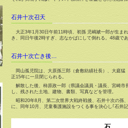
石井十次召天
大正3年1月30日午前11時頃、初孫 児嶋虓一郎が生
き、同日午後2時すぎ、志なかばにして倒れる。48歳で
石井十次亡き後…
岡山孤児院は、大原孫三郎（倉敷紡績社長）、大庭猛（
正15年に一旦閉じられる。
解散した後、柿原政一郎（県議会議員・議長、宮崎市長
し、残された土地、建物、書類、写真などを管理。
昭和20年8月、第二次世界大戦終戦後、石井十次の孫
に、同年10月、児童養護施設をつくる事を決心し｢石井