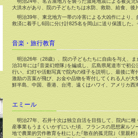
明治24年、名古屋地方を襲った濃尾地震による被災児93
大洪水があり、院の子どもたちは水防、救助、給食、後
明治39年、東北地方一帯の冷害による大凶作により、
救済に着手し6回に分け計825名を岡山に送り保護した。
音楽・旅行教育
明治26年（28歳）、院の子どもたちに自由を与え、ま
治31年には｢音楽幻燈隊｣を編成し、広島県尾道市で初公
行い、幻灯や活動写真で院内の様子を説明し、最後に寄
激励の言葉が飛び、お金や品物を寄付してくれる人が大
鮮半島、中国、香港、台湾、遠くはハワイ、アメリカ西海
エミール
明治27年、石井十次は独立自活を目指して、院内に種
産事業もうまくいかずにいた頃、フランスの思想家ルソー
地で農業的労作教育を柱にした｢散在的孤児院｣（里親村