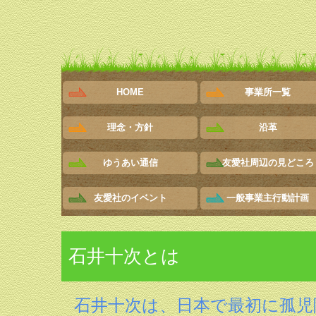
HOME
事業所一覧
理念・方針
沿革
ゆうあい通信
友愛社周辺の見どころ
友愛社のイベント
一般事業主行動計画
石井十次とは
石井十次は、日本で最初に孤児