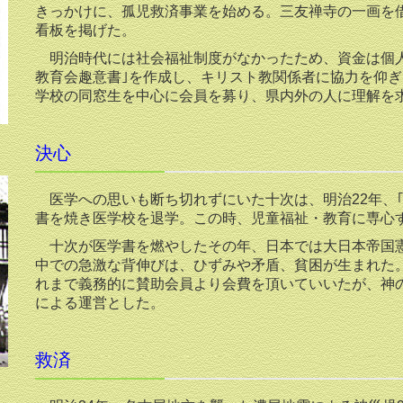
きっかけに、孤児救済事業を始める。三友禅寺の一画を借
看板を掲げた。
明治時代には社会福祉制度がなかったため、資金は個人
教育会趣意書｣を作成し、キリスト教関係者に協力を仰
学校の同窓生を中心に会員を募り、県内外の人に理解を
決心
医学への思いも断ち切れずにいた十次は、明治22年、｢
書を焼き医学校を退学。この時、児童福祉・教育に専心す
十次が医学書を燃やしたその年、日本では大日本帝国憲
中での急激な背伸びは、ひずみや矛盾、貧困が生まれた
れまで義務的に賛助会員より会費を頂いていいたが、神
による運営とした。
救済