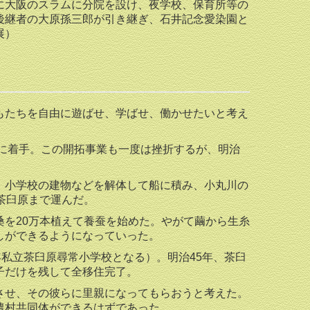
大阪のスラムに分院を設け、夜学校、保育所等の
後継者の大原孫三郎が引き継ぎ、石井記念愛染園と
展）
たちを自由に遊ばせ、学ばせ、働かせたいと考え
拓に着手。この開拓事業も一度は挫折するが、明治
小学校の建物などを解体して船に積み、小丸川の
茶臼原まで運んだ。
を20万本植えて養蚕を始めた。やがて繭から生糸
しができるようになっていった。
私立茶臼原尋常小学校となる）。明治45年、茶臼
子だけを残して全移住完了。
せ、その彼らに里親になってもらおうと考えた。
農村共同体ができるはずであった。